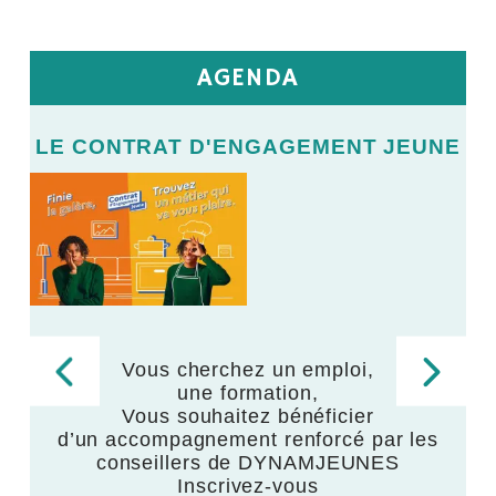
AGENDA
E
LE CONTRAT D'ENGAGEMENT JEUNE
L
LE
V
Vous cherchez un emploi,
une formation,
,
Vous souhaitez bénéficier
d’un accompagnement renforcé par les
,
conseillers de DYNAMJEUNES
Inscrivez-vous