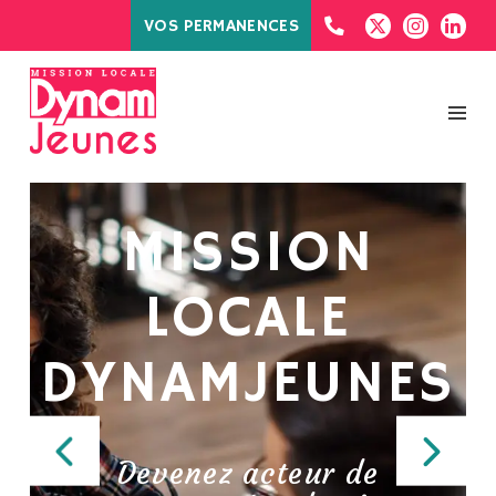
VOS PERMANENCES
MISSION
LOCALE
S
DYNAMJEUNES
Devenez acteur de