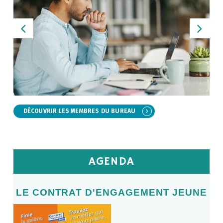
DÉCOUVRIR LES MEMBRES DU BUREAU
AGENDA
E
LE CONTRAT D'ENGAGEMENT JEUNE
L
LE
V