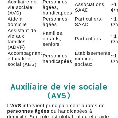
Auxiliaire de
Personnes
Associations,
~1
vie sociale
âgées,
SAAD
€/
(AVS)
handicapées
Aide à
Personnes
Particuliers,
~1
domicile
âgées
SAAD
€/
Assistant de
Familles,
vie aux
~1
enfants,
Particuliers
familles
€/
seniors
(ADVF)
Accompagnant
Établissements
Personnes
~1
éducatif et
médico-
handicapées
€/
social (AES)
sociaux
Auxiliaire de vie sociale
(AVS)
L’
AVS
intervient principalement auprès de
personnes âgées
ou handicapées à
domicile. Son rôle est global : il ou elle aide