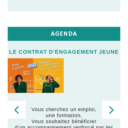
AGENDA
E
LE CONTRAT D'ENGAGEMENT JEUNE
L
LE
V
Vous cherchez un emploi,
une formation,
,
Vous souhaitez bénéficier
d’un accompagnement renforcé par les