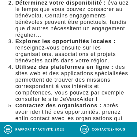
Déterminez votre disponibilité :
évaluez
le temps que vous pouvez consacrer au
bénévolat. Certains engagements
bénévoles peuvent être ponctuels, tandis
que d’autres nécessitent un engagement
régulier…
Explorez les opportunités locales :
renseignez-vous ensuite sur les
organisations, associations et projets
bénévoles actifs dans votre région.
Utilisez des plateformes en ligne :
des
sites web et des applications spécialisées
permettent de trouver des missions
correspondant à vos intérêts et
compétences. Vous pouvez par exemple
consulter le site
JeVeuxAider
!
Contactez des organisations :
après
avoir identifié des opportunités, prenez
enfin contact avec les organisations qui
les proposent. Demandez des
RAPPORT D'ACTIVITÉ 2025
CONTACTEZ-NOUS
informations supplémentaires sur les