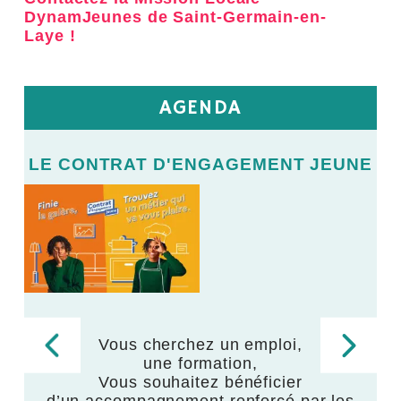
DynamJeunes de Saint-Germain-en-
Laye !
AGENDA
E
LE CONTRAT D'ENGAGEMENT JEUNE
L
LE
V
Vous cherchez un emploi,
une formation,
,
Vous souhaitez bénéficier
d’un accompagnement renforcé par les